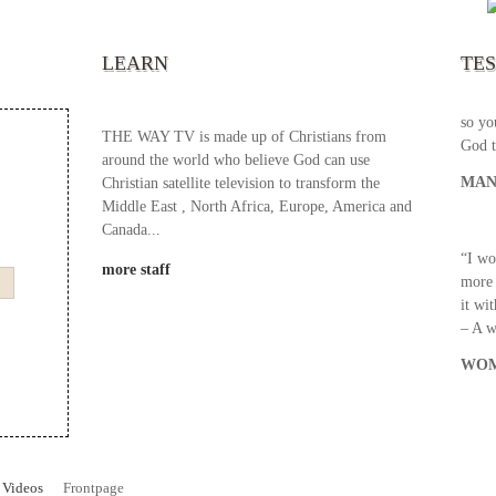
your 
becau
excel
LEARN
TE
your 
God s
so yo
THE WAY TV is made up of Christians from
God t
around the world who believe God can use
MAN
Christian satellite television to transform the
Middle East , North Africa, Europe, America and
Canada...
“I wo
more staff
more 
it wi
– A 
WOM
Videos
Frontpage