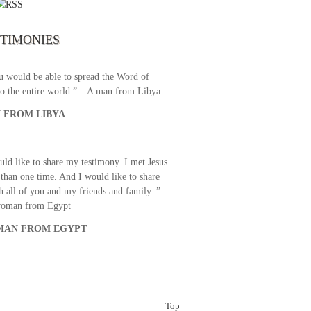
broadcast. I am overwhelmed with joy
se just recently I managed to tune to your
lent programs. Could you please extent
STIMONIES
airtime a bit so we can benefit more? May
upply all your spiritual and physical needs
u would be able to spread the Word of
o the entire world.” – A man from Libya
 FROM LIBYA
uld like to share my testimony. I met Jesus
than one time. And I would like to share
th all of you and my friends and family..”
woman from Egypt
AN FROM EGYPT
Top