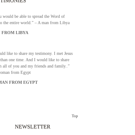
STIMONIES
airtime a bit so we can benefit more? May
upply all your spiritual and physical needs
u would be able to spread the Word of
o the entire world.” – A man from Libya
 FROM LIBYA
uld like to share my testimony. I met Jesus
than one time. And I would like to share
th all of you and my friends and family..”
woman from Egypt
AN FROM EGYPT
Top
NEWSLETTER