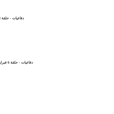
دفاعيات - حلقة 8 فبراير- من هو كاتب أنجيل القديس يوحنا؟
دفاعيات - حلقة 6 فبراير - تابع موضوع مخطوطات الكتاب المقدس