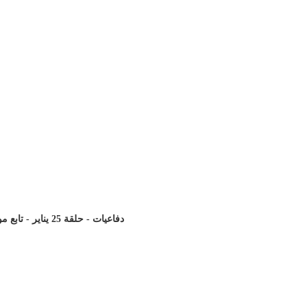
دفاعيات - حلقة 25 يناير - تابع موضوع ( هل قال المسيح انى انا الله المعبود)