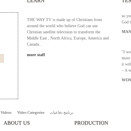
LEARN
TE
your 
God s
so yo
THE WAY TV is made up of Christians from
God t
around the world who believe God can use
MAN
Christian satellite television to transform the
Middle East , North Africa, Europe, America and
Canada...
“I wo
more staff
more 
it wi
– A 
WOM
Videos
Video Categories
برنامج دفاعيات
ABOUT US
PRODUCTION