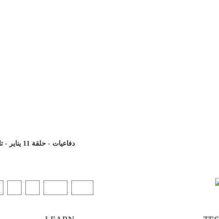
دفاعيات - حلقة 11 يناير - تابع موضوع (هل قال المسيح انا الله المعبود)
“It’s
chann
5
6
Next
End
your 
becau
excel