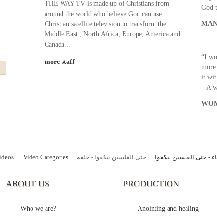
THE WAY TV is made up of Christians from
God t
around the world who believe God can use
MAN
Christian satellite television to transform the
Middle East , North Africa, Europe, America and
Canada...
“I wo
more staff
more 
it wi
– A 
WOM
ideos
Video Categories
حتى الفلسين بيكفوا - حلقة
ء - حتى الفلسين بيكفوا
ABOUT US
PRODUCTION
Who we are?
Anointing and healing