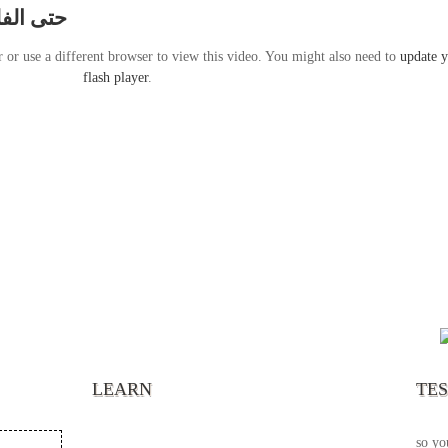
حتى الفلسين
r or use a different browser to view this video. You might also need to
update 
flash player
.
“It’s
chann
your 
becau
excel
LEARN
TE
your 
God s
so yo