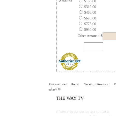
Amount
$155.00
$310.00
$465.00
$620.00
$775.00
$930.00
Other Amount :$
You are here:
Home
Wake up America
V
16 فبراير
THE WAY TV
Please pray for our service so that it