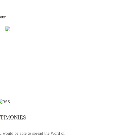
your
 the first time I write to The Way TV’s
el as until now I was not able to tune to
broadcast. I am overwhelmed with joy
se just recently I managed to tune to your
lent programs. Could you please extent
STIMONIES
airtime a bit so we can benefit more? May
upply all your spiritual and physical needs
u would be able to spread the Word of